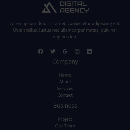
Lorem ipsum dolor sit amet, consectetur adipiscing elit.
Ut elit tellus, luctus nec ullamcorper mattis, pulvinar
dapibus leo.
Company
Home
About
Services
Contact
Business
Project
Our Team