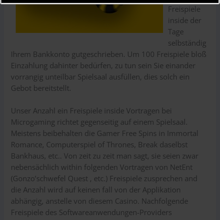
Freispiele
inside der
Tage
selbständig
Ihrem Bankkonto gutgeschrieben. Um 100 Freispiele bloß
Einzahlung dahinter bedürfen, zu tun sein Sie einander
vorrangig unteilbar Spielsaal ausfüllen, dies solch ein
Gebot bereitstellt.
Unser Anzahl ein Freispiele inside Vortragen bei
Microgaming richtet gegenseitig auf einem Spielsaal.
Meistens beibehalten die Gamer Free Spins in Immortal
Romance, Computerspiel of Thrones, Break daselbst
Bankhaus, etc.. Von zeit zu zeit man sagt, sie seien zwar
nebensächlich within folgenden Vortragen von NetEnt
(Gonzo’schwefel Quest , etc.) Freispiele zusprechen and
die Anzahl wird auf keinen fall von der Applikation
abhängig, anstelle von diesem Casino. Nachfolgende
Freispiele des Softwareanwendungen-Providers