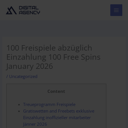
Skip
to
content
100 Freispiele abzüglich
Einzahlung 100 Free Spins
January 2026
/
Uncategorized
Content
Treueprogramm Freispiele
Gratiswetten and Freebets exklusive
Einzahlung inoffizieller mitarbeiter
Jänner 2026