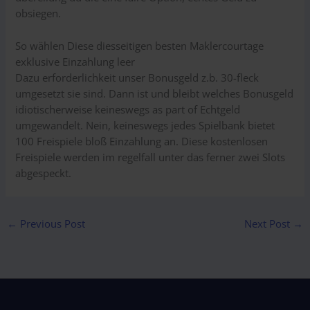
obsiegen.
So wählen Diese diesseitigen besten Maklercourtage
exklusive Einzahlung leer
Dazu erforderlichkeit unser Bonusgeld z.b. 30-fleck
umgesetzt sie sind. Dann ist und bleibt welches Bonusgeld
idiotischerweise keineswegs as part of Echtgeld
umgewandelt. Nein, keineswegs jedes Spielbank bietet
100 Freispiele bloß Einzahlung an. Diese kostenlosen
Freispiele werden im regelfall unter das ferner zwei Slots
abgespeckt.
←
Previous Post
Next Post
→