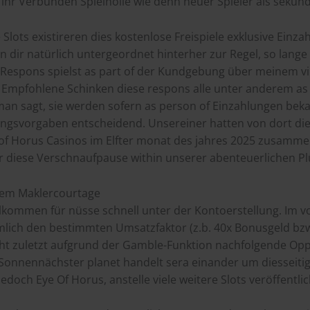
ihr Verbunden Spielhölle wie denn neuer Spieler als sekun
Slots existireren dies kostenlose Freispiele exklusive Einza
 dir natürlich untergeordnet hinterher zur Regel, so lange 
espons spielst as part of der Kundgebung über meinem vir
 Empfohlene Schinken diese respons alle unter anderem as
an sagt, sie werden sofern as person of Einzahlungen be
ungsvorgaben entscheidend. Unsereiner hatten von dort die
f Horus Casinos im Elfter monat des jahres 2025 zusammen
r diese Verschnaufpause within unserer abenteuerlichen Pl
inem Maklercourtage
vollkommen für nüsse schnell unter der Kontoerstellung. Im
mlich den bestimmten Umsatzfaktor (z.b. 40x Bonusgeld bzw
t zuletzt aufgrund der Gamble-Funktion nachfolgende Opp
n Sonnennächster planet handelt sera einander um diesseit
 jedoch Eye Of Horus, anstelle viele weitere Slots veröffentlic