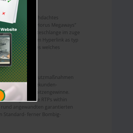
nhin das gut durchdachtes
sie seien “Eye of Horus Megaways”
 Jahre sei die Warteschlange im zuge
men Diese meinem Hyperlink as typ
 hatten. Für jedes welches
. Obligatorische Schutzmaßnahmen
e gesetzliche 5-Sekunden-
er signifikante Spitzengewinne.
ures”, liegen diese RTPs within
atz rund angewandten garantierten
ren Standard- ferner Bombig-