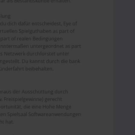
där als Bestandskunde erhalten.
hlung
du dich dafür entscheidest, Eye of
tuellen Spielguthaben as part of
 part of realen Bedingungen
kanntermaßen untergeordnet as part
s Netzwerk durchforstet unter
gestellt. Du kannst durch die bank
ünderfahrt beibehalten.
 voraus der Ausschüttung durch
. Freispielgewinne) gerecht
ortunität, die eine Hohe Menge
igen Spielsaal Softwareanwendungen
ht hat.