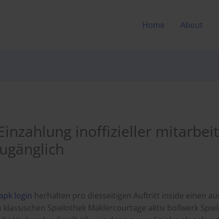
Home
About
Einzahlung inoffizieller mitarbe
zugänglich
pk login
herhalten pro diesseitigen Auftritt inside einen a
m klassischen Spielothek Maklercourtage aktiv bollwerk Spi