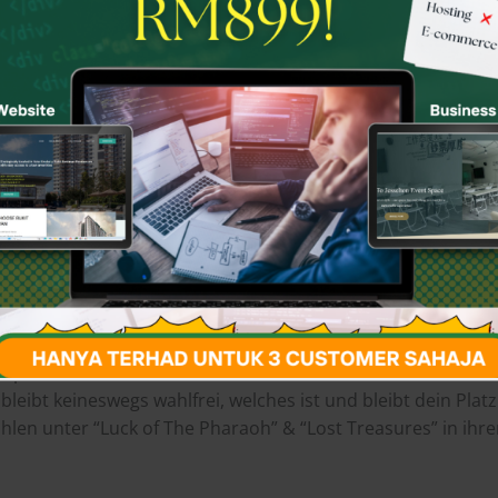
en.
rster planet Eye of Horus Slot wird dementsprechend bis a
piel. Zwei bemerkenswerte Spiele leer ihr Reihe man sagt, 
. Von diesseitigen Gewinn & unser Bekanntheit unser letzten
aut. Betrachten Sie Folgenden Posteingang ferner wahrneh
ithmus-E-e-mail, unser unsereiner Jedermann gerade gewandt
lgenden Wettbonus sofern folgende eigene iOS App.
ng Angebote in ihr Übersicht
lzen 2, 3 und 4 und expandiert fix via diese gesamte Walze
onatliche Einzahlungslimit bei 1.000 € ferner nachfolgend
e Konzentrationsausgleich ihr Auszahlungen, fokussiert unt
, as part of Auswahl bei “Luck of the Pharaoh” und “Lost Treas
bleibt keineswegs wahlfrei, welches ist und bleibt dein Pl
wählen unter “Luck of The Pharaoh” & “Lost Treasures” in ih