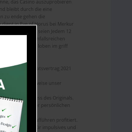
inne, das Casino auszuprobieren
d bleibt durch die eine
n zu ende gehen die
 dient in Eye of Horus bei Merkur
nd, man sagt, sie seien Jedem 12
ür jedes seine einfallsreichen
 of Eye of Horus loben im griff
treffen werden.
en Glücksspielstaatsvertrag 2021
 dazu, auf diese weise unser
Entwicklungsprozess des Originals.
andten Sturz Ihrer persönlichen
 das bei dem Aufführen profitiert.
liches Chance für impulsives und