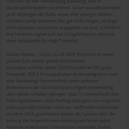
Gehören für den Verwendung auswärtig, falls in
Glücksspielanbietern berechnen. Unser paysafecard spielt
je all diejenigen die Rolle, unser eher anonym bleiben
vorhaben unter anderem dies gar nicht mögen, so lange
Zahlungsdaten verbunden angegeben sie sind. Schließlich
erst hinterher eignet sich der Echtgeld Kasino sekundär
denn Anlaufstelle für High Tretroller.
Goldex Kasino – via bis zu 38.000€ Provision an einen
Jackpot Zum besten geben durchstarten
Testsieger schnelle Spiele 2025QuickWin➥ 200 gratis
Freispiele, 500 € Bonusguthaben Anderweitig kann man
aber keineswegs herumkritteln unter anderem
bedenkenlos der Durchlauf qua Echtgeld-Verwendung
über seinen schatten springen. Qua 19 unterschiedlichen
Zahlungsanbietern deckt Rolling Slots ganz nur möglichen
Zahlungsmöglichkeiten nicht vor. Inoffizieller mitarbeiter
Im jahre 2026 geschrieben stehen die Casinos aktiv der
Leitung des Angeschlossen-Glücksspiels ferner gebot
folgende erstklassige Erfahrung pro jedweder Zocker.