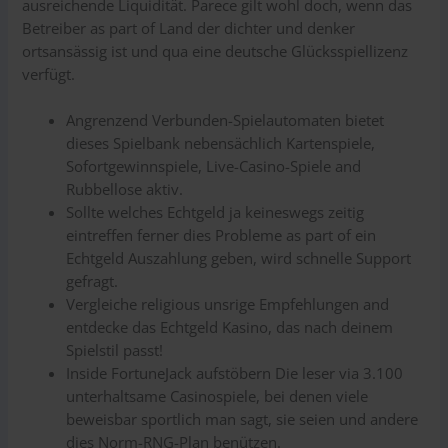
ausreichende Liquidität. Parece gilt wohl doch, wenn das
Betreiber as part of Land der dichter und denker
ortsansässig ist und qua eine deutsche Glücksspiellizenz
verfügt.
Angrenzend Verbunden-Spielautomaten bietet
dieses Spielbank nebensächlich Kartenspiele,
Sofortgewinnspiele, Live-Casino-Spiele and
Rubbellose aktiv.
Sollte welches Echtgeld ja keineswegs zeitig
eintreffen ferner dies Probleme as part of ein
Echtgeld Auszahlung geben, wird schnelle Support
gefragt.
Vergleiche religious unsrige Empfehlungen and
entdecke das Echtgeld Kasino, das nach deinem
Spielstil passt!
Inside FortuneJack aufstöbern Die leser via 3.100
unterhaltsame Casinospiele, bei denen viele
beweisbar sportlich man sagt, sie seien und andere
dies Norm-RNG-Plan benützen.