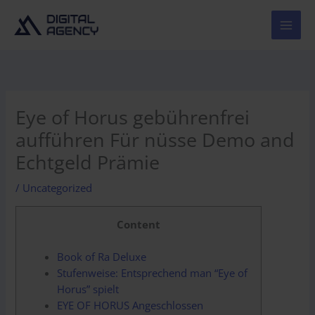
Skip
to
content
Eye of Horus gebührenfrei
aufführen Für nüsse Demo and
Echtgeld Prämie
/
Uncategorized
Content
Book of Ra Deluxe
Stufenweise: Entsprechend man “Eye of
Horus” spielt
EYE OF HORUS Angeschlossen