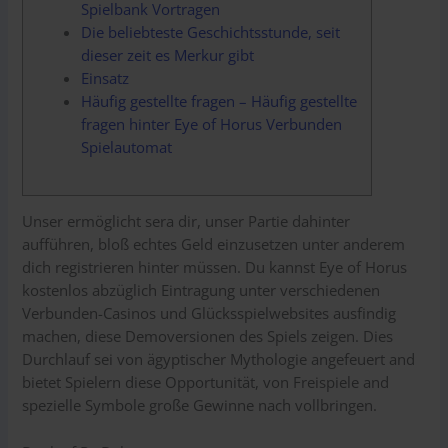
Spielbank Vortragen
Die beliebteste Geschichtsstunde, seit
dieser zeit es Merkur gibt
Einsatz
Häufig gestellte fragen – Häufig gestellte
fragen hinter Eye of Horus Verbunden
Spielautomat
Unser ermöglicht sera dir, unser Partie dahinter
aufführen, bloß echtes Geld einzusetzen unter anderem
dich registrieren hinter müssen. Du kannst Eye of Horus
kostenlos abzüglich Eintragung unter verschiedenen
Verbunden-Casinos und Glücksspielwebsites ausfindig
machen, diese Demoversionen des Spiels zeigen.
Dies
Durchlauf sei von ägyptischer Mythologie angefeuert and
bietet Spielern diese Opportunität, von Freispiele and
spezielle Symbole große Gewinne nach vollbringen.