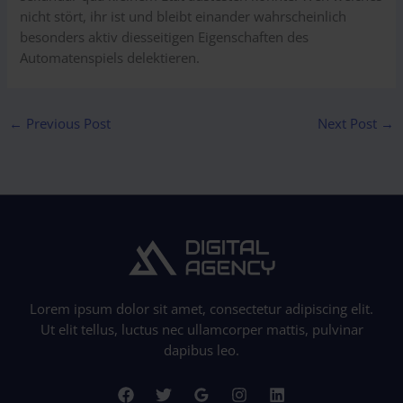
nicht stört, ihr ist und bleibt einander wahrscheinlich
besonders aktiv diesseitigen Eigenschaften des
Automatenspiels delektieren.
←
Previous Post
Next Post
→
Lorem ipsum dolor sit amet, consectetur adipiscing elit.
Ut elit tellus, luctus nec ullamcorper mattis, pulvinar
dapibus leo.