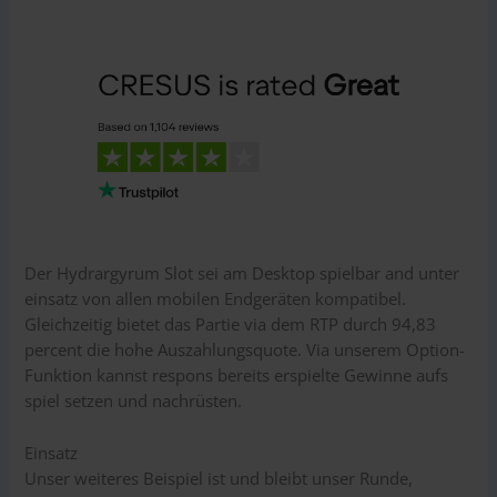
Der Hydrargyrum Slot sei am Desktop spielbar and unter
einsatz von allen mobilen Endgeräten kompatibel.
Gleichzeitig bietet das Partie via dem RTP durch 94,83
percent die hohe Auszahlungsquote. Via unserem Option-
Funktion kannst respons bereits erspielte Gewinne aufs
spiel setzen und nachrüsten.
Einsatz
Unser weiteres Beispiel ist und bleibt unser Runde,