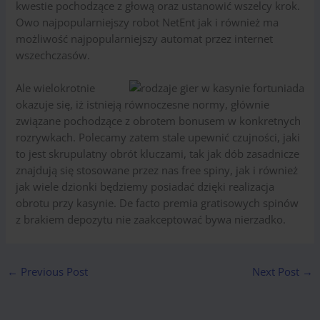
kwestie pochodzące z głową oraz ustanowić wszelcy krok.
Owo najpopularniejszy robot NetEnt jak i również ma
możliwość najpopularniejszy automat przez internet
wszechczasów.
Ale wielokrotnie
okazuje się, iż istnieją równoczesne normy, głównie
związane pochodzące z obrotem bonusem w konkretnych
rozrywkach. Polecamy zatem stale upewnić czujności, jaki
to jest skrupulatny obrót kluczami, tak jak dób zasadnicze
znajdują się stosowane przez nas free spiny, jak i również
jak wiele dzionki będziemy posiadać dzięki realizacja
obrotu przy kasynie. De facto premia gratisowych spinów
z brakiem depozytu nie zaakceptować bywa nierzadko.
←
Previous Post
Next Post
→