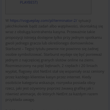
PLAYBEST)
W
https://vogueplay.com/pl/terminator-2/
sytuacji
jakichkolwiek bądź zadań albo wątpliwości, skontaktuj się
wraz z obsługą kontrahenta kasyna. Przeważnie takie
propozycji istnieją dostępne tylko przy jednym spotkaniu
gwoli jednego gracza lub określonego domowników.
Starburst – Tegoż tytułu pewnie nie powinno się żadnej
osobie symbolizować. Starburst wydaje się być ponieważ
jednym z najczęściej granych slotów online na ziemi.
Rozmieszczony na pięć bębnach, 2 rzędach i 20 liniach
wypłat, flagowy slot NetEnt stał się wspaniały oraz ceniony
przez każdego klientów kasyn przez internet. Kiedy
osobiście kategoria wskazuje, rozrywka posiada obcy
rzecz, jaki jest ożywiony poprzez żwawą grafikę jak i
również animacje, do których NetEnt za każdym razem
przykłada uwagę.