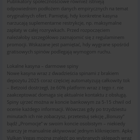
Publikatory społecznościowe również istnieją
odpowiednim podłożem danych empirycznych na temat
oryginalnych ofert. Pamiętaj, hdy konkretne kasyna
narzucają suplementarne restrykcje, np. maksymalne
zapłaty w całej rozrywkach. Przed rozpoczęciem
należałoby szczegółowo zaznajomić się z regulaminem
promocji. Wskazane jest pamiętać, hdy wygrane spośród
gratisowych spinów podlegają wymogom ruchu.
Lokalne kasyna – darmowe spiny
Nowe kasyna wraz z dwadzieścia spinami z brakiem
depozytu 2025 coraz częściej automatyzują całkowity tok
– Betzoid dostrzegł, że 60% platform wraz z tego r. nie
zaakceptować domaga się aktualnie kontaktu z obsługą.
Spiny ujrzeć można w koncie bankowym za 5-15 chwil od
ocenie każdego informacji. Wówczas gdy po trzydziestu
minutach ich nie zobaczysz, przetestuj sekcję „Bonusy”
bądź „Promocje” w swoim koncie osobistym – niekiedy
starczy je manualnie aktywować jednym kliknięciem. Apkę
Vulkan Vegas można znaleźć po wybranych sklepach wraz