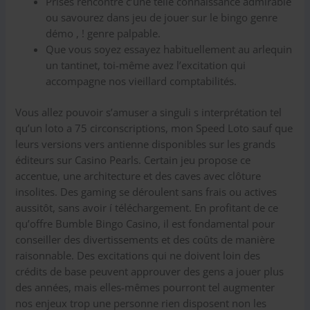
Prises rencontre c’une telle connaissance admirable
ou savourez dans jeu de jouer sur le bingo genre
démo , ! genre palpable.
Que vous soyez essayez habituellement au arlequin
un tantinet, toi-même avez l’excitation qui
accompagne nos vieillard comptabilités.
Vous allez pouvoir s’amuser a singuli s interprétation tel
qu’un loto a 75 circonscriptions, mon Speed Loto sauf que
leurs versions vers antienne disponibles sur les grands
éditeurs sur Casino Pearls. Certain jeu propose ce
accentue, une architecture et des caves avec clôture
insolites. Des gaming se déroulent sans frais ou actives
aussitôt, sans avoir í téléchargement. En profitant de ce
qu’offre Bumble Bingo Casino, il est fondamental pour
conseiller des divertissements et des coûts de manière
raisonnable. Des excitations qui ne doivent loin des
crédits de base peuvent approuver des gens a jouer plus
des années, mais elles-mêmes pourront tel augmenter
nos enjeux trop une personne rien disposent non les