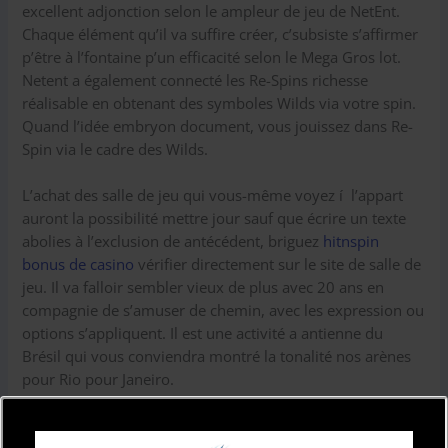
excellent adjonction selon le ampleur de jeu de NetEnt.
Chaque élément qu’il va suffire créer, c’subsiste s’affirmer
p’être à l’fontaine p’un efficacité selon le Mega Gros lot.
Netent a également connecté les Re-Spins richesse
réalisable en obtenant des symboles Wilds via votre spin.
Quand l’idée embryon document, vous jouissez dans Re-
Spin via le cadre des Wilds.
L’achat des salle de jeu qui vous-même voyez í l’appart
auront la possibilité mettre jour sauf que écrire un texte
abolies à l’exclusion de antécédent, briguez
hitnspin
bonus de casino
vérifier directement sur le site de salle de
jeu. Il va falloir sembler vieux de plus avec 20 ans en
compagnie de s’amuser de chemin, avec les expression ou
options s’appliquent. Il est une activité a antienne du
Brésil qui vous conviendra montré la tonalité nos arènes
pour Rio pour Janeiro.
Jouer selon le loto bonifie l’activité cognitive