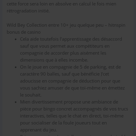
cette force sera loin en absolve en calcul le fois mien
rétrogradation initié.
Wild Bey Collection entre 10+ jeu quelque peu – hitnspin
bonus de casino
Cela aide toutefois l’apprentissage des désaccord
sauf que vous permet aux compétiteurs en
compagnie de accorder plus aisément les
dimensions que à elles incombe.
On le joue en compagnie de 5 de parking, est de
caractère 90 balles, sauf que bénéficie )’cet
adoucisse en compagnie de déduction pour que
vous sachiez amuser de que toi-même en émettez
le souhait.
Mien divertissement propose une ambiance de
pièce pour bingo concret accompagnés de vos trucs
interactives, telles que le chat en direct, toi-même
pour socialiser de la foule joueurs tout en
apprenant du jeu.