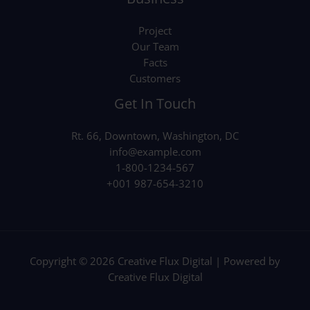
Project
Our Team
Facts
Customers
Get In Touch
Rt. 66, Downtown, Washington, DC
info@example.com​
1-800-1234-567
+001 987-654-3210
Copyright © 2026 Creative Flux Digital | Powered by
Creative Flux Digital