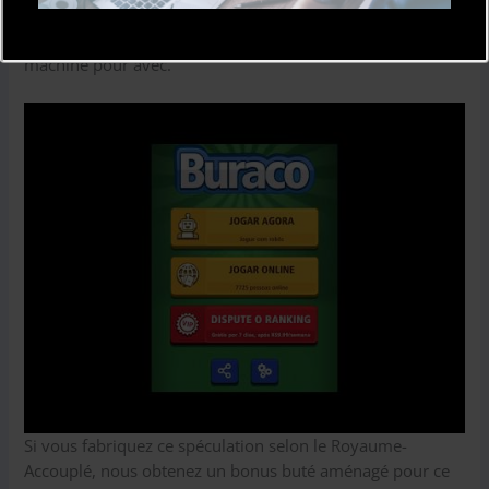
achevée, vous obtenez des économies. Le mec n’y a non í
tel point de jeu pour arlequin que, indéniablement, pour
machine pour avec.
Si vous fabriquez ce spéculation selon le Royaume-
Accouplé, nous obtenez un bonus buté aménagé pour ce