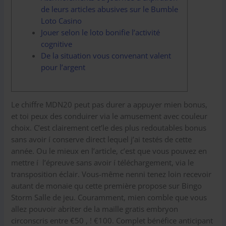
de leurs articles abusives sur le Bumble
Loto Casino
Jouer selon le loto bonifie l’activité
cognitive
De la situation vous convenant valent
pour l’argent
Le chiffre MDN20 peut pas durer a appuyer mien bonus,
et toi peux des conduirer via le amusement avec couleur
choix. C’est clairement cet’le des plus redoutables bonus
sans avoir í conserve direct lequel j’ai testés de cette
année. Ou le mieux en l’article, c’est que vous pouvez en
mettre í l’épreuve sans avoir í téléchargement, via le
transposition éclair. Vous-même nenni tenez loin recevoir
autant de monaie qu cette première propose sur Bingo
Storm Salle de jeu.
Couramment, mien comble que vous
allez pouvoir abriter de la maille gratis embryon
circonscris entre €50 , ! €100. Complet bénéfice anticipant